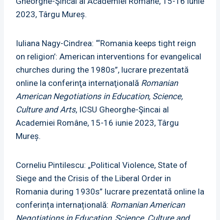
Gheorghe-Şincai al Academiei Române, 15-16 iunie
2023, Târgu Mureș.
Iuliana Nagy-Cindrea: “‘Romania keeps tight reign
on religion’: American interventions for evangelical
churches during the 1980s”, lucrare prezentată
online la conferinţa internaţională
Romanian
American Negotiations in Education, Science,
Culture and Arts
, ICSU Gheorghe-Şincai al
Academiei Române, 15-16 iunie 2023, Târgu
Mureș.
Corneliu Pintilescu: „Political Violence, State of
Siege and the Crisis of the Liberal Order in
Romania during 1930s” lucrare prezentată online la
conferința internațională:
Romanian American
Negotiations in Education, Science, Culture and