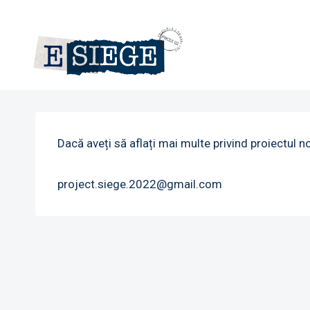
Skip
to
content
Dacă aveți să aflați mai multe privind proiectul n
project.siege.2022@gmail.com