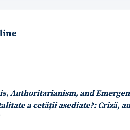
line
sis, Authoritarianism, and Emergen
itate a cetății asediate?: Criză, aut