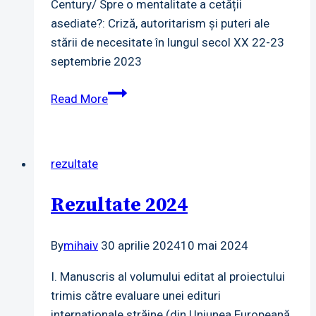
Century/ Spre o mentalitate a cetății
asediate?: Criză, autoritarism și puteri ale
stării de necesitate în lungul secol XX 22-23
septembrie 2023
Workshop
Read More
internațional
online
rezultate
Rezultate 2024
By
mihaiv
30 aprilie 2024
10 mai 2024
I. Manuscris al volumului editat al proiectului
trimis către evaluare unei edituri
internaționale străine (din Uniunea Europeană